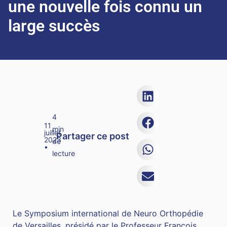
une nouvelle fois connu un
large succès
4
11
min
juillet
Partager ce post
2023
de
•
lecture
Le Symposium international de Neuro Orthopédie
de Versailles, présidé par le Professeur François