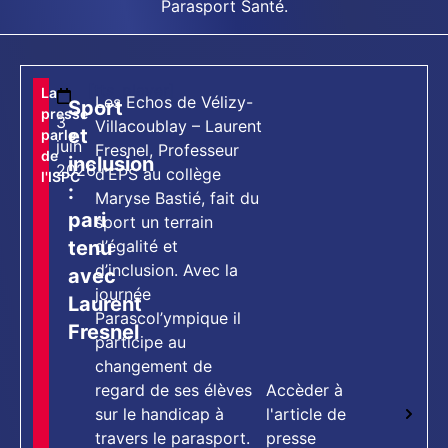
Parasport Santé.
[tts_player]
La
Les Echos de Vélizy-
Sport
presse
3
Villacoublay – Laurent
et
parle
juin
Fresnel, Professeur
de
inclusion
2026
d’EPS au collège
l'ISPC
:
Maryse Bastié, fait du
pari
sport un terrain
tenu
d’égalité et
d’inclusion. Avec la
avec
journée
Laurent
Parascol’ympique il
Fresnel
participe au
changement de
regard de ses élèves
Accèder à
sur le handicap à
l'article de
travers le parasport.
presse