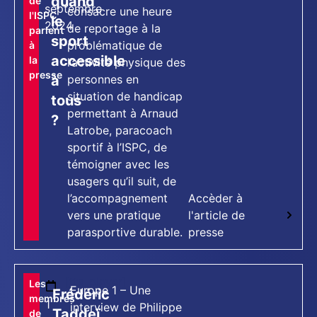
quand
de
septembre
consacre une heure
l'ISPC
le
2024
de reportage à la
parlent
sport
problématique de
à
accessible
la
l’activité physique des
presse
à
personnes en
situation de handicap
tous
permettant à Arnaud
?
Latrobe, paracoach
sportif à l’ISPC, de
témoigner avec les
usagers qu’il suit, de
l’accompagnement
Accèder à
vers une pratique
l'article de
parasportive durable.
presse
[tts_player]
Les
Europe 1 – Une
Frédéric
membres
1
interview de Philippe
Taddeï
de