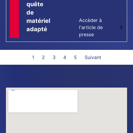
quête
de
matériel
Accèder à
l'article de
adapté
presse
1
2
3
4
5
Suivant