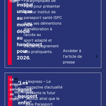
Paralympiques de
l'ISPC
institut
Paris pour présenter
unique
le futur institut de
au
parasport santé ISPC
dans ses démentions
monde
d’amélioration à
dédié
l’accès au
au
sport adapté et
handisport
d’accompagnement
pour
Accèder à
des pratiquants.
l'article de
2026.
presse
[tts_player]
La
L’express – Le
"Les
presse
11
magazine d’actualité
lignes
parle
septembre
présente le futur
de
bougent
2024
institut ainsi que le
l'ISPC
enfin"
pôle Parasport