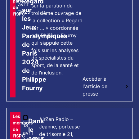
Regard
parle
avril
sur la parution du
de
sur
2025
troisième ouvrage de
l'ISPC
les
la collection « Regard
Jeux
sur … » coordonnée
Paralympiques
par Philippe Fourny
qui s’appuie cette
de
fois sur les analyses
Paris
de spécialistes du
2024
sport, de la santé et
de
de l’inclusion.
Philippe
Accèder à
l'article de
Fourny
presse
[tts_player]
Les
AirZen Radio –
Dans
membres
18
Jeanne, porteuse
le
de
avril
de trisomie 21,
l'ISPC
cœur