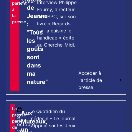
2025
interview Philippe
parlent
de
Fourny, directeur
à
Jeanne
la
de l’ISPC, sur son
presse
:
livre « Regards
sur la cuisine le
“Tous
handicap » édité
les
au Cherche-Midi.
goûts
sont
dans
ma
Accèder à
l'article de
nature”
presse
[tts_player]
La
Le Quotidien du
Aux
presse
9
médecin – Le journal
Mureaux,
parle
octobre
s’appuie sur les Jeux
de
un
2024