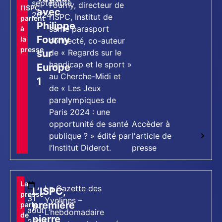
septembre
Fourny, directeur de
l'ISPC
avec
2024
l’ISPC, Institut de
parlent
Philippe
santé parasport
à
Fourny
la
connecté, co-auteur
presse
sur
de « Regards sur le
handicap et le sport »
Europe
au Cherche-Midi et
1
de « Les Jeux
paralympiques de
Paris 2024 : une
opportunité de santé
Accèder à
publique ? » édité par
l'article de
l’Institut Diderot.
presse
[tts_player]
La
La Gazette des
L’ISPC,
presse
31
Yvelines –
première
parle
août
L’hebdomadaire
de
pierre