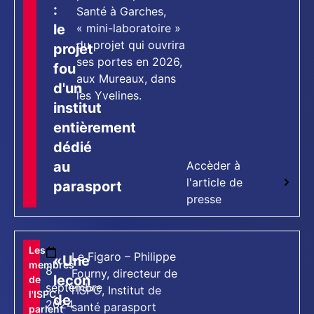
:
Santé à Garches,
le
« mini-laboratoire »
du projet qui ouvrira
projet
ses portes en 2026,
fou
aux Mureaux, dans
d'un
les Yvelines.
institut
entièrement
dédié
au
Accèder à
l'article de
parasport
presse
[tts_player]
Les
Le Figaro – Philippe
«Une
membres
8
Fourny, directeur de
leçon
de
septembre
l’ISPC, Institut de
l'ISPC
de
2024
santé parasport
parlent