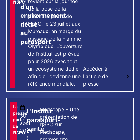
2024
revient sur la journée
l'ISPC
d’un
de la pose de la
environnement
première pierre de
dédié
l’ISPC, le 23 juillet aux
Mureaux, en marge du
au
passage de la Flamme
parasport
Olympique. L’ouverture
de l’nstitut est prévue
pour 2026 avec tout
un écosystème dédié
Accèder à
afin qu’il devienne une
l'article de
référence mondiale.
presse
[tts_player]
La
Medscape – Une
L’Institut
presse
30
présentation de
parasport-
parle
août
l’ISPC sur
de
santé
2024
Medscape,
l'ISPC
:
premier site