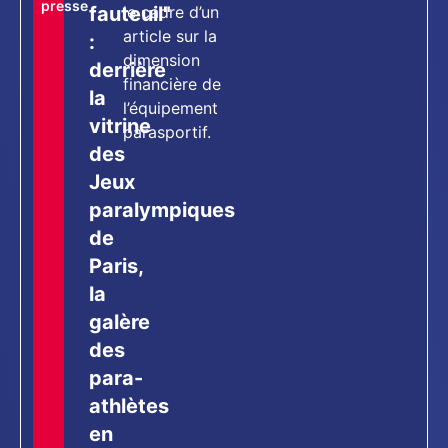
presse
fauteuil"
le cadre d’un
article sur la
:
dimension
derrière
financière de
la
l’équipement
vitrine
parasportif.
des
Jeux
paralympiques
de
Paris,
la
galère
des
para-
athlètes
en