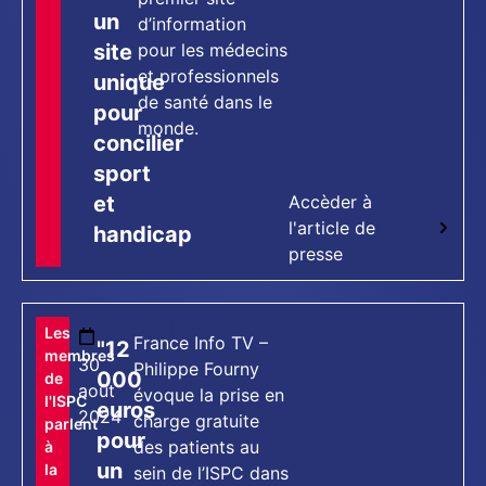
un
d’information
site
pour les médecins
et professionnels
unique
de santé dans le
pour
monde.
concilier
sport
et
Accèder à
l'article de
handicap
presse
[tts_player]
Les
France Info TV –
"12
membres
30
Philippe Fourny
000
de
août
évoque la prise en
l'ISPC
euros
2024
charge gratuite
parlent
pour
des patients au
à
un
la
sein de l’ISPC dans