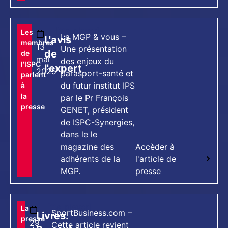
[tts_player]
Les
La MGP & vous –
L'avis
membres
13
Une présentation
de
de
mai
des enjeux du
l'ISPC
l'expert
2025
parasport-santé et
parlent
du futur institut IPS
à
la
par le Pr François
presse
GENET, président
de ISPC-Synergies,
dans le le
magazine des
Accèder à
adhérents de la
l'article de
MGP.
presse
[tts_player]
La
SportBusiness.com –
Livres.
presse
29
Cette article revient