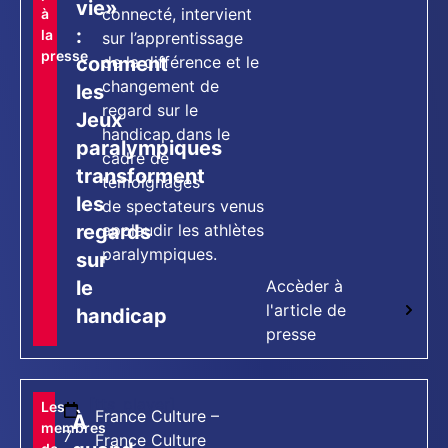
vie»
connecté, intervient
à
:
la
sur l’apprentissage
presse
comment
de la différence et le
changement de
les
regard sur le
Jeux
handicap dans le
paralympiques
cadre de
transforment
témoignages
les
de spectateurs venus
regards
applaudir les athlètes
paralympiques.
sur
le
Accèder à
l'article de
handicap
presse
[tts_player]
Les
France Culture –
À
membres
7
France Culture