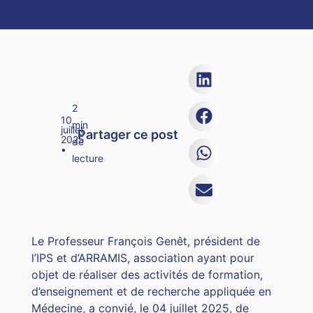
2
10
min
juillet
Partager ce post
2025
de
•
lecture
Le Professeur François Genêt, président de
l’IPS et d’ARRAMIS, association ayant pour
objet de réaliser des activités de formation,
d’enseignement et de recherche appliquée en
Médecine, a convié, le 04 juillet 2025, de