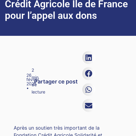
Crédit Agricole Ile de France
pour l’appel aux dons
2
26
min
février
Partager ce post
2025
de
•
lecture
Après un soutien très important de la
Fondation Crédit Agricole Solidarité et